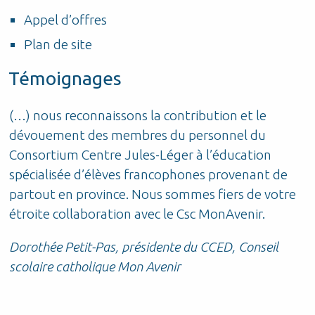
Appel d’offres
Plan de site
Témoignages
(…) nous reconnaissons la contribution et le
P
dévouement des membres du personnel du
d
Consortium Centre Jules-Léger à l’éducation
t
t
spécialisée d’élèves francophones provenant de
S
partout en province. Nous sommes fiers de votre
étroite collaboration avec le Csc MonAvenir.
r
Dorothée Petit-Pas, présidente du CCED, Conseil
scolaire catholique Mon Avenir