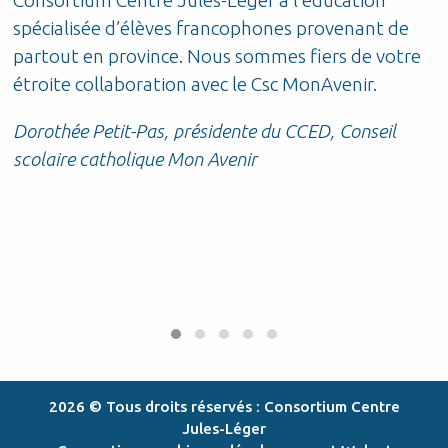
Consortium Centre Jules-Léger à l’éducation
t
t
spécialisée d’élèves francophones provenant de
S
partout en province. Nous sommes fiers de votre
étroite collaboration avec le Csc MonAvenir.
r
Dorothée Petit-Pas, présidente du CCED, Conseil
scolaire catholique Mon Avenir
2026 © Tous droits réservés : Consortium Centre
Jules-Léger