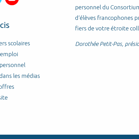
es qui sont si attachantes,
personnel du Consortium 
 deuxième chance puis c’est
d’élèves francophones 
cis
à. (…) C’est très valorisant
fiers de votre étroite co
voit que les élèves sont bien,
ers scolaires
Dorothée Petit-Pas, prési
ait auprès d’eux. C’est
’emploi
ves là.
 personnel
ésidence, CCJL
dans les médias
offres
site