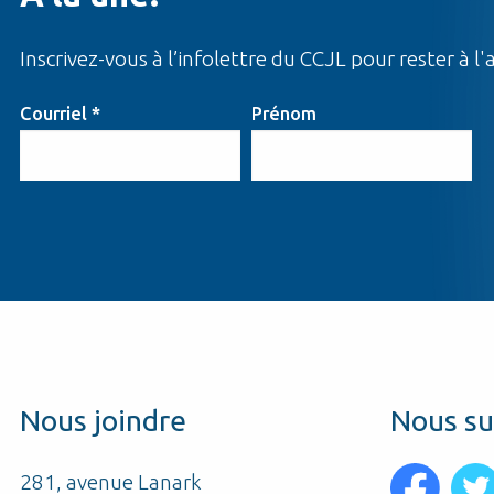
Inscrivez-vous à l’infolettre du CCJL pour rester à l'a
Courriel
*
Prénom
Nous joindre
Nous su
a
281, avenue Lanark
Ça été un coup de cœur la première fois que j’ai