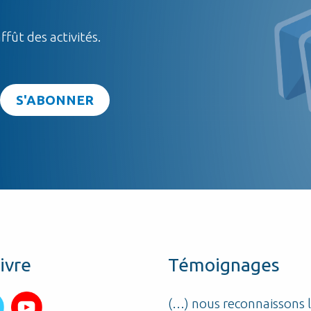
ffût des activités.
ivre
Témoignages
 mis les pieds au Centre
(…) nous reconnaissons 