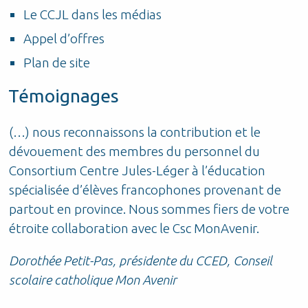
Le CCJL dans les médias
Appel d’offres
Plan de site
Témoignages
(…) nous reconnaissons la contribution et le
P
dévouement des membres du personnel du
d
Consortium Centre Jules-Léger à l’éducation
t
t
spécialisée d’élèves francophones provenant de
S
partout en province. Nous sommes fiers de votre
étroite collaboration avec le Csc MonAvenir.
r
Dorothée Petit-Pas, présidente du CCED, Conseil
scolaire catholique Mon Avenir