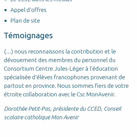
Appel d’offres
Plan de site
Témoignages
(…) nous reconnaissons la contribution et le
P
dévouement des membres du personnel du
d
Consortium Centre Jules-Léger à l’éducation
t
t
spécialisée d’élèves francophones provenant de
S
partout en province. Nous sommes fiers de votre
étroite collaboration avec le Csc MonAvenir.
r
Dorothée Petit-Pas, présidente du CCED, Conseil
scolaire catholique Mon Avenir